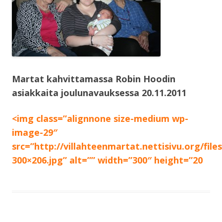
Martat kahvittamassa Robin Hoodin
asiakkaita joulunavauksessa 20.11.2011
<img class=”alignnone size-medium wp-
image-29″
src=”http://villahteenmartat.nettisivu.org/file
300×206.jpg” alt=”” width=”300″ height=”20