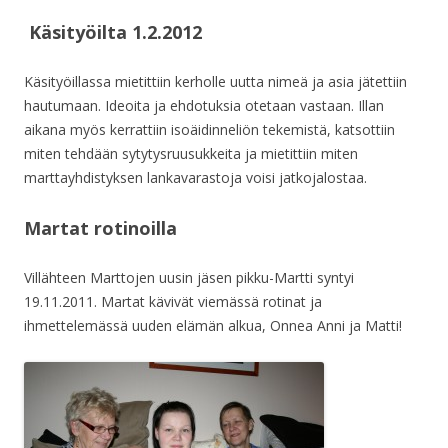
Käsityöilta 1.2.2012
Käsityöillassa mietittiin kerholle uutta nimeä ja asia jätettiin
hautumaan. Ideoita ja ehdotuksia otetaan vastaan. Illan
aikana myös kerrattiin isoäidinneliön tekemistä, katsottiin
miten tehdään sytytysruusukkeita ja mietittiin miten
marttayhdistyksen lankavarastoja voisi jatkojalostaa.
Martat rotinoilla
Villähteen Marttojen uusin jäsen pikku-Martti syntyi
19.11.2011. Martat kävivät viemässä rotinat ja
ihmettelemässä uuden elämän alkua, Onnea Anni ja Matti!